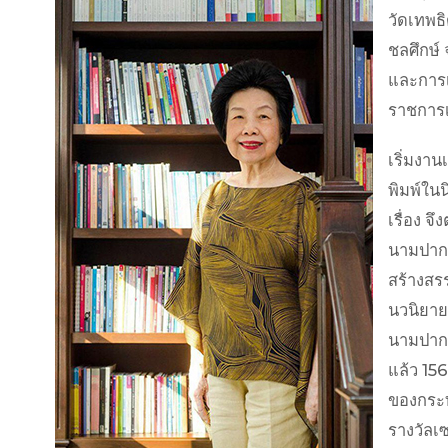
วัดเทพธ
ชลศึกษ์
และการเ
ราชการเ
เริ่มงาน
พิมพ์ในน
เรื่อง จ
นามปากก
สร้างสร
นวนิยาย
นามปากก
แล้ว 15
ของกระทร
รางวัลเ