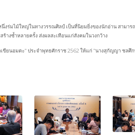
ร่มไม้ใหญ่ในทางวรรณศิลป์ เป็นที่นิยมยิ่งของนักอ่าน สามารถ
ะสร้างซ้ำหลายครั้ง ส่งผลสะเทือนแก่สังคมในวงกว้าง
กเขียนอมตะ" ประจำพุทธศักราช 2562 ให้แก่ "นางสุกัญญา ชลศึกษ