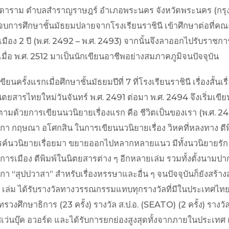
ิดาราม ตำบลสำราญราษฎร์ อำเภอพระนคร จังหวัดพระนคร (กรุ
 จบการศึกษาชั้นมัธยมปลายจากโรงเรียนราชินี เข้าศึกษาต่อที
มือง 2 ปี (พ.ศ. 2492 – พ.ศ. 2493) จากนั้นจึงลาออกไปรับร
มื่อ พ.ศ. 2512 มาเป็นนักเขียนอาชีพอย่างสมภาคภูมิจนปัจจุบัน
เขียนครั้งแรกเมื่อศึกษาชั้นมัธยมปีที่ 7 ที่โรงเรียนราชินี เรื่องสั
ิตยสารไทยใหม่วันจันทร์ พ.ศ. 2491 ต่อมา พ.ศ. 2494 จึงเริ่มเขีย
ึงตามด้วยการเขียนนวนิยายเรื่องแรก คือ ชีวิตเป็นของเรา (พ.ศ. 2
า กฤษณา อโศกสิน ในการเขียนนวนิยายเรื่อง วิหคที่หลงทาง ตีพิม
รค์นวนิยายเรื่อยมา ขยายออกไปหลากหลายแนว มีทั้งนวนิยายรัก 
การเมือง ตีพิมพ์ในนิตยสารต่าง ๆ อีกหลายเล่ม รวมทั้งตั้งนาม
า “สุปปวาสา” สำหรับเรื่องหรรษาและอื่น ๆ จนปัจจุบันก็ยังสร้า
6 เล่ม ได้รับรางวัลทางวรรณกรรมแทบทุกรางวัลที่มีในประเทศไทย
วงศึกษาธิการ (23 ครั้ง) รางวัล ส.ป.อ. (SEATO) (2 ครั้ง) ราง
ซเว่นบุ๊ค อวอร์ด และได้รับการยกย่องสูงสุดทั้งจากภายในประเทศ 