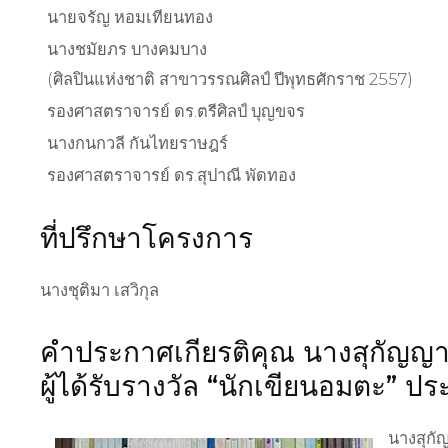
นายจรัญ หอมเทียนทอง
นางชมัยภร บางคมบาง
(ศิลปินแห่งชาติ สาขาวรรณศิลป์ ปีพุทธศักราช 2557)
รองศาสตราจารย์ ดร.ตรีศิลป์ บุญขจร
นางกนกวลี กันไทยราษฎร์
รองศาสตราจารย์ ดร.สุปาณี พัดทอง
ที่ปรึกษาโครงการ
นางชุติมา เสวิกุล
คำประกาศเกียรติคุณ นางสุกัญญา
ผู้ได้รับรางวัล “นักเขียนอมตะ” 
นางสุกั