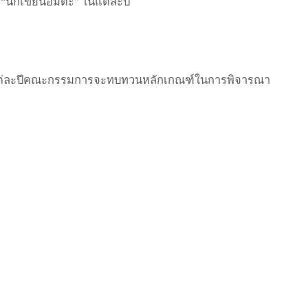
น “นักเขียนอมตะ” ในแต่ละปี
โดยในแต่ละปีคณะกรรมการจะทบทวนหลักเกณฑ์ในการพิจารณา