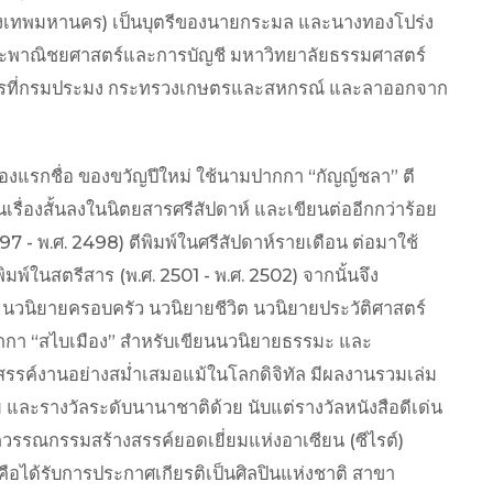
งเทพมหานคร) เป็นบุตรีของนายกระมล และนางทองโปร่ง
่คณะพาณิชยศาสตร์และการบัญชี มหาวิทยาลัยธรรมศาสตร์
าชการที่กรมประมง กระทรวงเกษตรและสหกรณ์ และลาออกจาก
้นเรื่องแรกชื่อ ของขวัญปีใหม่ ใช้นามปากกา “กัญญ์ชลา” ตี
นเรื่องสั้นลงในนิตยสารศรีสัปดาห์ และเขียนต่ออีกกว่าร้อย
497 - พ.ศ. 2498) ตีพิมพ์ในศรีสัปดาห์รายเดือน ต่อมาใช้
พ์ในสตรีสาร (พ.ศ. 2501 - พ.ศ. 2502) จากนั้นจึง
นวนิยายครอบครัว นวนิยายชีวิต นวนิยายประวัติศาสตร์
ปากกา “สไบเมือง” สำหรับเขียนนวนิยายธรรมะ และ
งสรรค์งานอย่างสม่ำเสมอแม้ในโลกดิจิทัล มีผลงานรวมเล่ม
 และรางวัลระดับนานาชาติด้วย นับแต่รางวัลหนังสือดีเด่น
วัลวรรณกรรมสร้างสรรค์ยอดเยี่ยมแห่งอาเซียน (ซีไรต์)
คือได้รับการประกาศเกียรติเป็นศิลปินแห่งชาติ สาขา